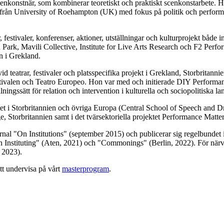
cenkonstnär, som kombinerar teoretiskt och praktiskt scenkonstarbete
från University of Roehampton (UK) med fokus på politik och performan
, festivaler, konferenser, aktioner, utställningar och kulturprojekt både 
Park, Mavili Collective, Institute for Live Arts Research och F2 Perf
n i Grekland.
id teatrar, festivaler och platsspecifika projekt i Grekland, Storbritan
valen och Teatro Europeo. Hon var med och initierade DIY Performance-
ningssätt för relation och intervention i kulturella och sociopolitiska l
tet i Storbritannien och övriga Europa
(Central School of Speech and D
ege, Storbritannien samt i det tvärsektoriella projektet Performance M
nal "On Institutions" (september 2015) och publicerar sig regelbundet 
Instituting" (Aten, 2021) och "Commonings" (Berlin, 2022). För närva
 2023).
tt undervisa på vårt
masterprogram
.