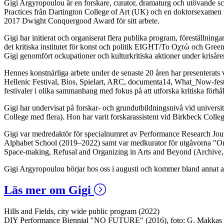
Gigi Argyropoulou är en forskare, curator, dramaturg och utövande s
Practices från Dartington College of Art (UK) och en doktorsexamen 
2017 Dwight Conquergood Award för sitt arbete.
Gigi har initierat och organiserat flera publika program, föreställningar
det kritiska institutet för konst och politik EIGHT/
Το
Οχτώ
och Green 
Gigi genomfört ockupationer och kulturkritiska aktioner under krisåre
Hennes konstnärliga arbete under de senaste 20 åren har presenterats v
Hellenic Festival, Bios, Spielart, ARC, documenta14, What_Now-festi
festivaler i olika sammanhang med fokus på att utforska kritiska förhåll
Gigi har undervisat på forskar- och grundutbildningsnivå vid universi
College med flera). Hon har
varit forskarassistent vid Birkbeck Coll
Gigi var medredaktör för specialnumret av Performance Research Jour
Alphabet School (2019–2022) samt var medkurator för utgåvorna "On 
Space-making, Refusal and Organizing in Arts and Beyond (Archive,
Gigi Argyropoulou börjar hos oss i augusti och kommer bland annat a
Läs mer om Gigi
Hills and Fields, city wide public program (2022)
DIY Performance Biennial "NO FUTURE" (2016), foto: G. Makkas