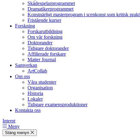
Skådespelarprogrammet
Dramatikerprogrammet
Konstnärligt masterprogram i scenkonst som kritisk prakt
Fristående kurser
Forskning
Forskarutbildning
Om vår forskning
Doktorander
Tidigare doktorander
Affilierade forskare
Matter Journal
Samverkan
ArtCollab
Om oss
Våra studenter
Organisation
Historia
Lokaler
Tidigare examensproduktioner
Kontakta oss
Internt
Meny
Stäng menyn