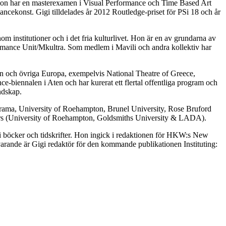
. Hon har en masterexamen i Visual Performance och Time Based Art
cekonst. Gigi tilldelades år 2012 Routledge-priset för PSi 18 och år
inom institutioner och i det fria kulturlivet. Hon är en av grundarna av
ormance Unit/Mkultra. Som medlem i Mavili och andra kollektiv har
nien och övriga Europa, exempelvis National Theatre of Greece,
biennalen i Aten och har kurerat ett flertal offentliga program och
andskap.
rama, University of Roehampton, Brunel University, Rose Bruford
atters (University of Roehampton, Goldsmiths University & LADA).
i böcker och tidskrifter. Hon ingick i redaktionen för HKW:s New
rande är Gigi redaktör för den kommande publikationen Instituting: